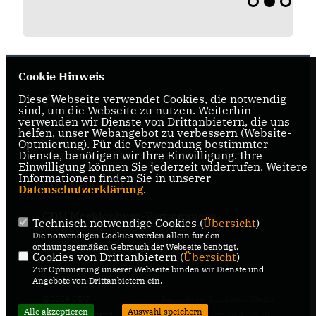
Cookie Hinweis
Diese Webseite verwendet Cookies, die notwendig
sind, um die Webseite zu nutzen. Weiterhin
verwenden wir Dienste von Drittanbietern, die uns
helfen, unser Webangebot zu verbessern (Website-
Optmierung). Für die Verwendung bestimmter
Dienste, benötigen wir Ihre Einwilligung. Ihre
IMPRESSUM
DATENSCHUTZ
KONTAKT
Einwilligung können Sie jederzeit widerrufen. Weitere
Informationen finden Sie in unserer
CDU Deutschland
Datenschutzerklärung
.
CDU Mecklenburg-Vorpommern
Technisch notwendige Cookies (
Übersicht
)
Die notwendigen Cookies werden allein für den
CDU Mecklenburgische Seenplatte
ordnungsgemäßen Gebrauch der Webseite benötigt.
Cookies von Drittanbietern (
Übersicht
)
Zur Optimierung unserer Webseite binden wir Dienste und
Mitgliederbereich
Angebote von Drittanbietern ein.
@2026 CDU
Realisation: Sharkness Media
Alle akzeptieren
Auswahl speichern
Gemeindeverband
GmbH & Co. KG