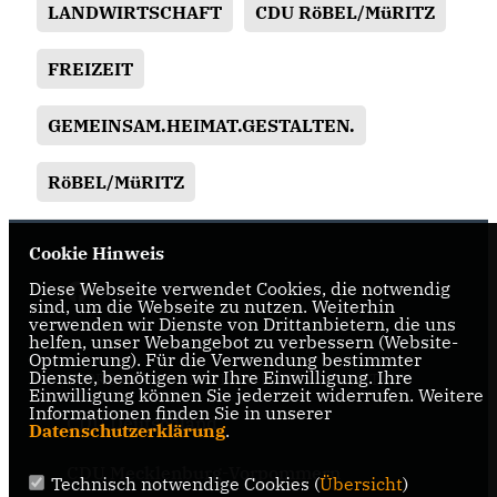
LANDWIRTSCHAFT
CDU RöBEL/MüRITZ
FREIZEIT
GEMEINSAM.HEIMAT.GESTALTEN.
RöBEL/MüRITZ
Cookie Hinweis
Diese Webseite verwendet Cookies, die notwendig
sind, um die Webseite zu nutzen. Weiterhin
verwenden wir Dienste von Drittanbietern, die uns
helfen, unser Webangebot zu verbessern (Website-
Optmierung). Für die Verwendung bestimmter
Dienste, benötigen wir Ihre Einwilligung. Ihre
IMPRESSUM
DATENSCHUTZ
KONTAKT
Einwilligung können Sie jederzeit widerrufen. Weitere
Informationen finden Sie in unserer
CDU Deutschland
Datenschutzerklärung
.
CDU Mecklenburg-Vorpommern
Technisch notwendige Cookies (
Übersicht
)