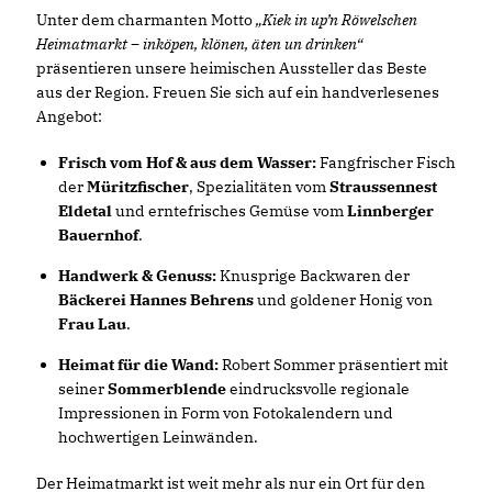
Unter dem charmanten Motto
Kiek in up’n Röwelschen
Heimatmarkt – inköpen, klönen, äten un drinken“
präsentieren unsere heimischen Aussteller das Beste
aus der Region. Freuen Sie sich auf ein handverlesenes
Angebot:
Frisch vom Hof & aus dem Wasser:
Fangfrischer Fisch
der
Müritzfischer
, Spezialitäten vom
Straussennest
Eldetal
und erntefrisches Gemüse vom
Linnberger
Bauernhof
.
Handwerk & Genuss:
Knusprige Backwaren der
Bäckerei Hannes Behrens
und goldener Honig von
Frau Lau
.
Heimat für die Wand:
Robert Sommer präsentiert mit
seiner
Sommerblende
eindrucksvolle regionale
Impressionen in Form von Fotokalendern und
hochwertigen Leinwänden.
Der Heimatmarkt ist weit mehr als nur ein Ort für den